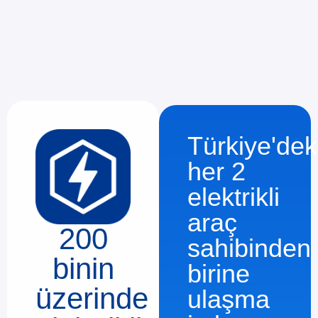
Türkiye'dek
her 2
elektrikli
araç
200
sahibinden
binin
birine
ulaşma
üzerinde