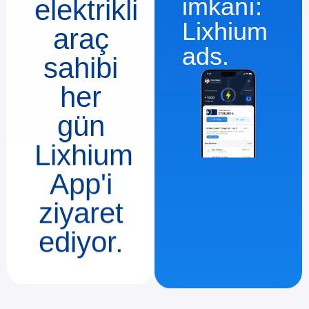
imkanı:
elektrikli
Lixhium
araç
ads.
sahibi
her
gün
Lixhium
App'i
ziyaret
ediyor.