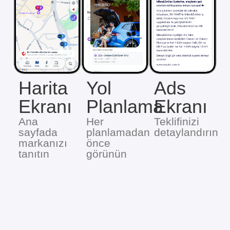
Harita
Yol
Ads
Ekranı
Planlama
Ekranı
Ana
Her
Teklifinizi
sayfada
planlamadan
detaylandırın
markanızı
önce
tanıtın
görünün